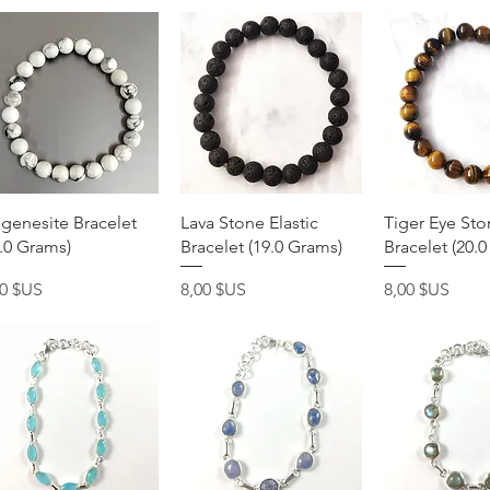
Aperçu rapide
Aperçu rapide
Aperçu r
genesite Bracelet
Lava Stone Elastic
Tiger Eye Sto
0.0 Grams)
Bracelet (19.0 Grams)
Bracelet (20.
x
Prix
Prix
00 $US
8,00 $US
8,00 $US