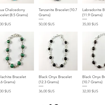
Aperçu rapide
Aperçu rapide
Aperçu r
ua Chalcedony
Tanzanite Bracelet (10.7
Labradorite B
celet (8.5 Grams)
Grams)
(11.9 Grams)
x
Prix
Prix
,00 $US
50,00 $US
35,00 $US
Aperçu rapide
Aperçu rapide
Aperçu r
lachite Bracelet
Black Onyx Bracelet
Black Onyx Br
2.6 Grams)
(12.3 Grams)
(10.7 Grams)
x
Prix
Prix
,00 $US
36,00 $US
32,00 $US