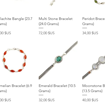
Aperçu rapide
Aperçu rapide
Aperçu r
lachite Bangle (23.7
Multi Stone Bracelet
Peridot Bracel
ams)
(24.0 Grams)
Grams)
x
Prix
Prix
,00 $US
72,00 $US
34,00 $US
Aperçu rapide
Aperçu rapide
Aperçu r
nelian Bracelet (6.9
Emerald Bracelet (10.5
Moonstone Br
ams)
Grams)
(13.5 Grams)
x
Prix
Prix
,00 $US
32,00 $US
40,00 $US