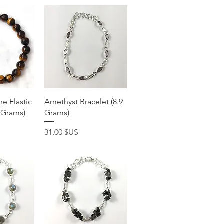
apide
Aperçu rapide
ne Elastic
Amethyst Bracelet (8.9
0 Grams)
Grams)
Prix
31,00 $US