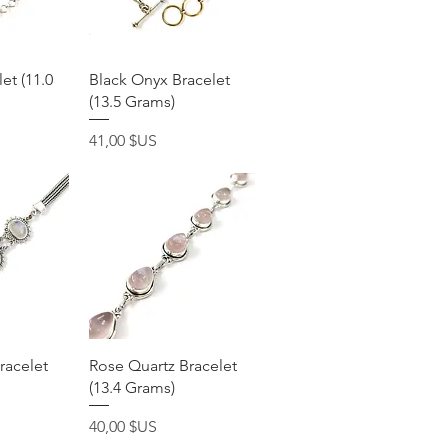
apide
Aperçu rapide
et (11.0
Black Onyx Bracelet
(13.5 Grams)
Prix
41,00 $US
apide
Aperçu rapide
acelet
Rose Quartz Bracelet
(13.4 Grams)
Prix
40,00 $US