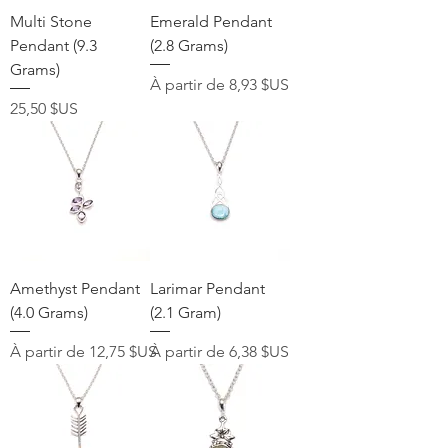
Multi Stone
Emerald Pendant
Pendant (9.3
(2.8 Grams)
Grams)
Prix promotionnel
À partir de
8,93 $US
Prix
25,50 $US
Amethyst Pendant
Larimar Pendant
(4.0 Grams)
(2.1 Gram)
Prix promotionnel
Prix promotionnel
À partir de
12,75 $US
À partir de
6,38 $US