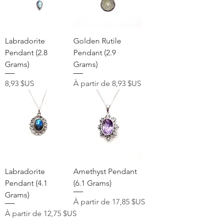
Labradorite
Golden Rutile
Pendant (2.8
Pendant (2.9
Grams)
Grams)
Prix
Prix promotionnel
8,93 $US
À partir de
8,93 $US
Labradorite
Amethyst Pendant
Pendant (4.1
(6.1 Grams)
Grams)
Prix promotionnel
À partir de
17,85 $US
Prix promotionnel
À partir de
12,75 $US